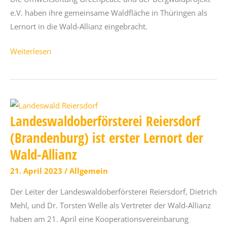
naturnahe
e.V. haben ihre gemeinsame Waldfläche in Thüringen als
Waldnutzung
Lernort in die Wald-Allianz eingebracht.
Zukunftswald
Weiterlesen
Unterschönau
(Thüringen)
ist
neuer
Landeswaldoberförsterei Reiersdorf
Partnerwald
der
(Brandenburg) ist erster Lernort der
Wald-
Wald-Allianz
Allianz
21. April 2023
/
Allgemein
Der Leiter der Landeswaldoberförsterei Reiersdorf, Dietrich
Mehl, und Dr. Torsten Welle als Vertreter der Wald-Allianz
haben am 21. April eine Kooperationsvereinbarung