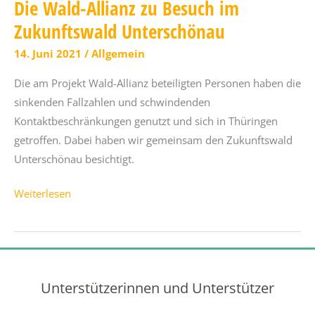
Die Wald-Allianz zu Besuch im
Wald-
Zukunftswald Unterschönau
Allianz
14. Juni 2021
/
Allgemein
Die am Projekt Wald-Allianz beteiligten Personen haben die
sinkenden Fallzahlen und schwindenden
Kontaktbeschränkungen genutzt und sich in Thüringen
getroffen. Dabei haben wir gemeinsam den Zukunftswald
Unterschönau besichtigt.
Die
Weiterlesen
Wald-
Allianz
zu
Besuch
Unterstützerinnen und Unterstützer
im
Zukunftswald