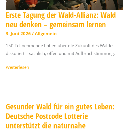
Erste Tagung der Wald-Allianz: Wald
neu denken – gemeinsam lernen
3. Juni 2026
/
Allgemein
150 Teilnehmende haben über die Zukunft des Waldes
diskutiert – sachlich, offen und mit Aufbruchstimmung.
Erste
Weiterlesen
Tagung
der
Wald-
Allianz:
Gesunder Wald für ein gutes Leben:
Wald
Deutsche Postcode Lotterie
neu
denken
unterstützt die naturnahe