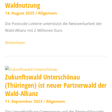
–
Waldnutzung
gemeinsam
14. August 2025
/
Allgemein
lernen
Die Postcode Lotterie unterstützt die Netzwerkarbeit der
Wald-Allianz mit 2 Millionen Euro
Gesunder
Weiterlesen
Wald
für
ein
gutes
Zukunftswald Unterschönau
Leben:
Deutsche
(Thüringen) ist neuer Partnerwald der
Postcode
Wald-Allianz
Lotterie
11. September 2023
/
Allgemein
unterstützt
die
Die Umweltstiftung Greenpeace und der Bergwaldprojekt