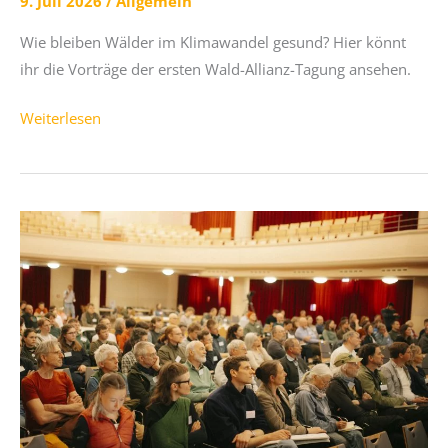
9. Juli 2026
/
Allgemein
Wie bleiben Wälder im Klimawandel gesund? Hier könnt
ihr die Vorträge der ersten Wald-Allianz-Tagung ansehen.
Vorträge
Weiterlesen
der
1.
Wald-
Allianz-
Tagung
jetzt
online