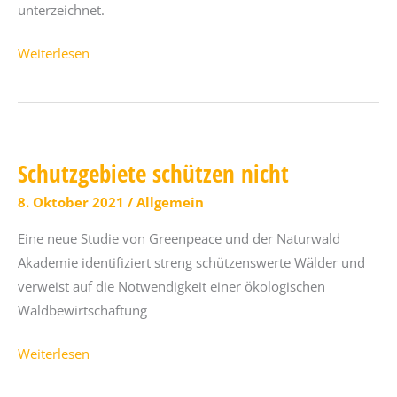
unterzeichnet.
Landeswaldoberförsterei
Weiterlesen
Reiersdorf
(Brandenburg)
ist
erster
Schutzgebiete schützen nicht
Lernort
der
8. Oktober 2021
/
Allgemein
Wald-
Eine neue Studie von Greenpeace und der Naturwald
Allianz
Akademie identifiziert streng schützenswerte Wälder und
verweist auf die Notwendigkeit einer ökologischen
Waldbewirtschaftung
Schutzgebiete
Weiterlesen
schützen