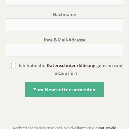
Nachname
Ihre E-Mail-Adresse
Ich habe die
Datenschutzerklärung
gelesen und
akzeptiert.
A
l
t
Rechtsträgerin des Projektes „Wald-Allianz“ ist die
Naturwald