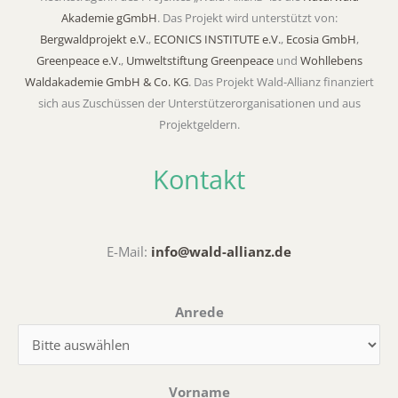
e
Akademie gGmbH
. Das Projekt wird unterstützt von:
r
Bergwaldprojekt e.V.
,
ECONICS INSTITUTE e.V.
,
Ecosia GmbH
,
n
Greenpeace e.V.
,
Umweltstiftung Greenpeace
und
Wohllebens
a
Waldakademie GmbH & Co. KG
. Das Projekt Wald-Allianz finanziert
t
sich aus Zuschüssen der Unterstützerorganisationen und aus
i
Projektgeldern.
v
e
Kontakt
:
E-Mail:
info@wald-allianz.de
Anrede
Vorname