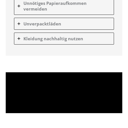
Unnötiges Papieraufkommen
vermeiden
Unverpacktläden
Kleidung nachhaltig nutzen