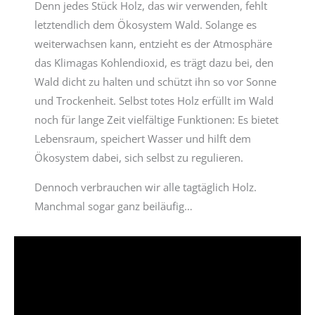
Denn jedes Stück Holz, das wir verwenden, fehlt
letztendlich dem Ökosystem Wald. Solange es
weiterwachsen kann, entzieht es der Atmosphäre
das Klimagas Kohlendioxid, es trägt dazu bei, den
Wald dicht zu halten und schützt ihn so vor Sonne
und Trockenheit. Selbst totes Holz erfüllt im Wald
noch für lange Zeit vielfältige Funktionen: Es bietet
Lebensraum, speichert Wasser und hilft dem
Ökosystem dabei, sich selbst zu regulieren.
Dennoch verbrauchen wir alle tagtäglich Holz.
Manchmal sogar ganz beiläufig…