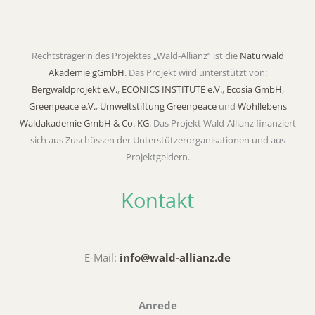
A
l
t
Rechtsträgerin des Projektes „Wald-Allianz“ ist die
Naturwald
e
Akademie gGmbH
. Das Projekt wird unterstützt von:
r
Bergwaldprojekt e.V.
,
ECONICS INSTITUTE e.V.
,
Ecosia GmbH
,
n
Greenpeace e.V.
,
Umweltstiftung Greenpeace
und
Wohllebens
a
Waldakademie GmbH & Co. KG
. Das Projekt Wald-Allianz finanziert
t
sich aus Zuschüssen der Unterstützerorganisationen und aus
i
Projektgeldern.
v
e
Kontakt
:
E-Mail:
info@wald-allianz.de
Anrede